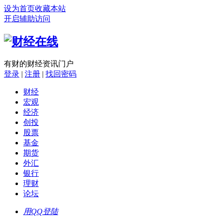
设为首页
收藏本站
开启辅助访问
有财的财经资讯门户
登录
|
注册
|
找回密码
财经
宏观
经济
创投
股票
基金
期货
外汇
银行
理财
论坛
用QQ登陆