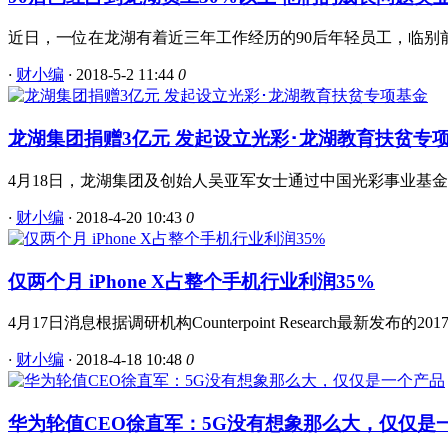
近日，一位在龙湖有着近三年工作经历的90后年轻员工，临别前
·
财小编
·
2018-5-2 11:44
0
龙湖集团捐赠3亿元 发起设立光彩･龙湖教育扶贫专
4月18日，龙湖集团及创始人吴亚军女士通过中国光彩事业基金会发
·
财小编
·
2018-4-20 10:43
0
仅两个月 iPhone X占整个手机行业利润35%
4月17日消息根据调研机构Counterpoint Research最
·
财小编
·
2018-4-18 10:48
0
华为轮值CEO徐直军：5G没有想象那么大，仅仅是