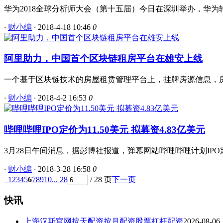
华为2018全球分析师大会（第十五届）今日在深圳举办，华为
·
财小编
·
2018-4-18 10:46
0
阿里助力，中国首个区块链租房平台在雄安上线
一个基于区块链技术的房屋租赁管理平台上，挂牌房源信息，房
·
财小编
·
2018-4-2 16:53
0
哔哩哔哩IPO定价为11.50美元 拟募资4.83亿美元
3月28日午间消息，据彭博社报道，弹幕网站哔哩哔哩计划IPO定价
·
财小编
·
2018-3-28 16:58
0
1
2
3
4
5
6
7
8
9
10
... 28
/ 28 页
下一页
快讯
上海汉斯官网按天配资按月配资股票杠杆配资
2026-08-06