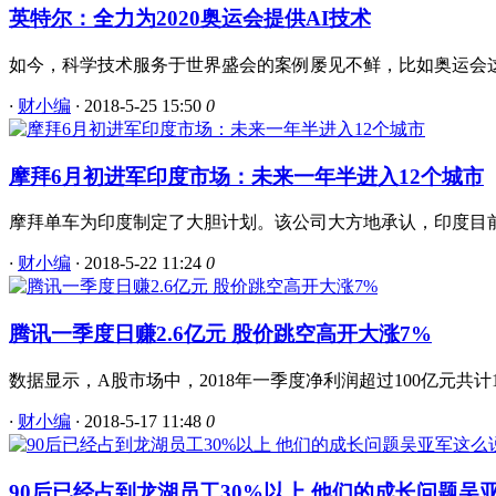
英特尔：全力为2020奥运会提供AI技术
如今，科学技术服务于世界盛会的案例屡见不鲜，比如奥运会这类
·
财小编
·
2018-5-25 15:50
0
摩拜6月初进军印度市场：未来一年半进入12个城市
摩拜单车为印度制定了大胆计划。该公司大方地承认，印度目前并
·
财小编
·
2018-5-22 11:24
0
腾讯一季度日赚2.6亿元 股价跳空高开大涨7%
数据显示，A股市场中，2018年一季度净利润超过100亿元共计
·
财小编
·
2018-5-17 11:48
0
90后已经占到龙湖员工30%以上 他们的成长问题吴