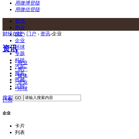
用微博登陆
用微信登陆
资讯
商业
财经在线
›
门户
›
资讯
›
企业
房产
企业
资讯
环球
专题
科技
· 商业
汽车
· 房产
服装
· 媒体
收藏
· 企业
正经
· 环球
搜索
GO
订阅
企业
卡片
列表