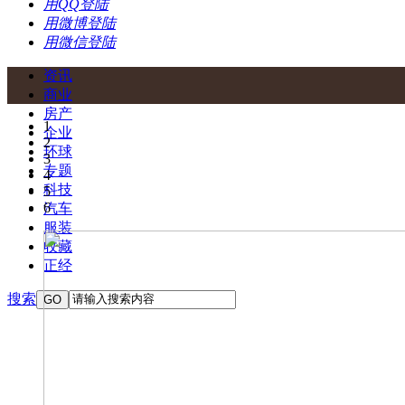
用QQ登陆
用微博登陆
用微信登陆
资讯
商业
房产
1
企业
2
环球
3
专题
4
科技
5
6
汽车
服装
收藏
正经
搜索
GO