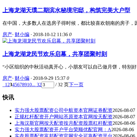
上海龙湖天璞二期滨水秘境宅邸，构筑完美大户型
在中国，大多数人在选房子得时候，都比较喜欢朝南的房子，因
房产
·
财小编
·
2018-10-12 11:36
0
上海龙湖龙民节欢乐启幕，共享团聚时刻
“小区组织的中秋活动真开心，小朋友可以自己做月饼，特别好！
房产
·
财小编
·
2018-9-29 15:37
0
1
2
3
4
5
6
7
8
9
10
... 32
/ 32 页
下一页
快讯
实力强大股票配资公司中航资本官网证券配资
2026-08-07
正规杠杆配资开户网站苍原资本官网按天配资
2026-08-07
上海汉斯官网按天配资按月配资股票杠杆配资
2026-08-06
实力强大股票配资开户平台荣顺优配官网：A
2026-08-06
实盘股票配资富邦配资官网安全可靠配资平台
2026-08-06