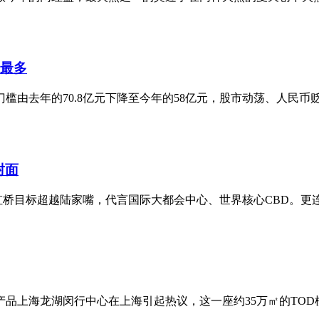
者最多
门槛由去年的70.8亿元下降至今年的58亿元，股市动荡、人民币贬
封面
虹桥目标超越陆家嘴，代言国际大都会中心、世界核心CBD。更连续
产品上海龙湖闵行中心在上海引起热议，这一座约35万㎡的TOD模