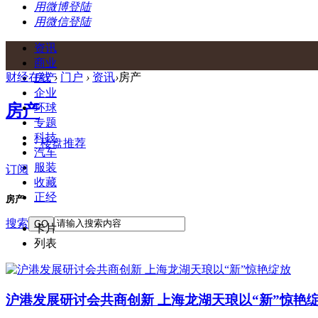
用微博登陆
用微信登陆
资讯
商业
财经在线
›
门户
›
资讯
›
房产
房产
企业
房产
环球
专题
科技
· 楼盘推荐
汽车
服装
订阅
收藏
正经
房产
搜索
GO
卡片
列表
沪港发展研讨会共商创新 上海龙湖天琅以“新”惊艳