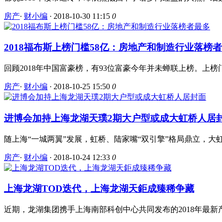
房产
·
财小编
·
2018-10-30 11:15
0
2018福布斯上榜门槛58亿：房地产和制造行业落榜
回顾2018年中国富豪榜，有93位富豪今年并未蝉联上榜。上榜
房产
·
财小编
·
2018-10-25 15:50
0
进博会加持上海龙湖天璞2期大户型或成大虹桥人居
随上海“一城两翼”发展，虹桥、陆家嘴“双引擎”格局鼎立，大
房产
·
财小编
·
2018-10-24 12:33
0
上海龙湖TOD迭代，上海龙湖天鉅成臻稀争藏
近期，龙湖集团携手上海南部科创中心共同发布的2018年最新