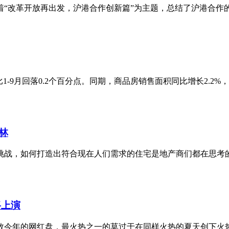
绕着“改革开放再出发，沪港合作创新篇”为主题，总结了沪港合作的
-9月回落0.2个百分点。同期，商品房销售面积同比增长2.2%，增速
林
战，如何打造出符合现在人们需求的住宅是地产商们都在思考的一
将上演
数今年的网红盘，最火热之一的莫过于在同样火热的夏天创下火热历