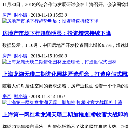
11月30日，2018沪港合作与发展研讨会在上海召开。会议围
房产
·
财小编
·
2018-11-19 15:53
0
房地产市场下行趋势明显：投资增速持续下降
数据显示，1-10月，中国房地产开发投资同比增长9.7%，增速比1
房产
·
财小编
·
2018-11-15 10:08
0
上海龙湖天璞二期进化园林匠造理念，打造度假式园
随着人们对居住空间的要求递增，房产业也面临着一个个新的挑
房产
·
财小编
·
2018-11-8 14:18
0
上海第一网红盘龙湖天璞二期加推,虹桥收官大战即
都说2018年楼市遇冷，却依然抵挡不了诸多网红盘的大热。细