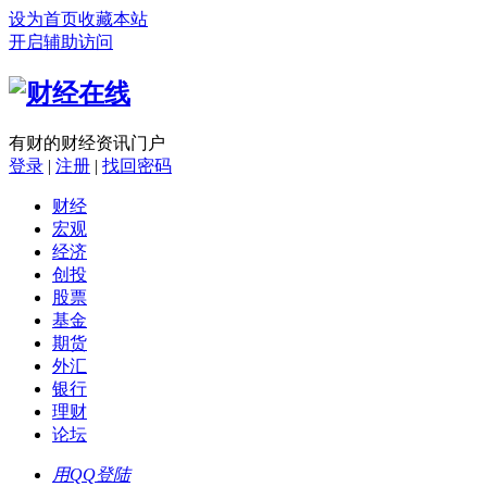
设为首页
收藏本站
开启辅助访问
有财的财经资讯门户
登录
|
注册
|
找回密码
财经
宏观
经济
创投
股票
基金
期货
外汇
银行
理财
论坛
用QQ登陆