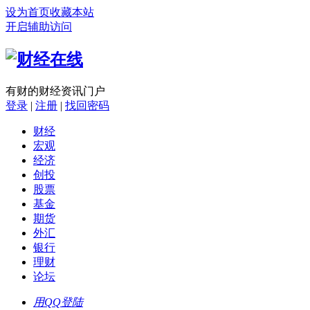
设为首页
收藏本站
开启辅助访问
有财的财经资讯门户
登录
|
注册
|
找回密码
财经
宏观
经济
创投
股票
基金
期货
外汇
银行
理财
论坛
用QQ登陆