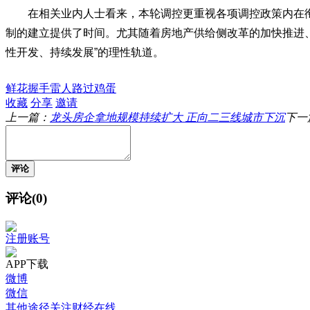
在相关业内人士看来，本轮调控更重视各项调控政策内在
制的建立提供了时间。尤其随着房地产供给侧改革的加快推进、
性开发、持续发展”的理性轨道。
鲜花
握手
雷人
路过
鸡蛋
收藏
分享
邀请
上一篇：
龙头房企拿地规模持续扩大 正向二三线城市下沉
下一
评论
评论(0)
注册账号
APP下载
微博
微信
其他途径关注财经在线……