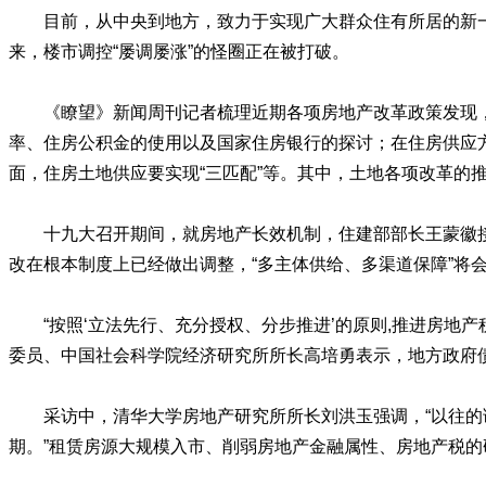
目前，从中央到地方，致力于实现广大群众住有所居的新
来，楼市调控“屡调屡涨”的怪圈正在被打破。
《瞭望》新闻周刊记者梳理近期各项房地产改革政策发现
率、住房公积金的使用以及国家住房银行的探讨；在住房供应
面，住房土地供应要实现“三匹配”等。其中，土地各项改革的
十九大召开期间，就房地产长效机制，住建部部长王蒙徽
改在根本制度上已经做出调整，“多主体供给、多渠道保障”将
“按照‘立法先行、充分授权、分步推进’的原则,推进房
委员、中国社会科学院经济研究所所长高培勇表示，地方政府
采访中，清华大学房地产研究所所长刘洪玉强调，“以往
期。”租赁房源大规模入市、削弱房地产金融属性、房地产税