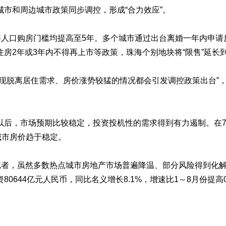
市和周边城市政策同步调控，形成“合力效应”。
人口购房门槛均提高至5年。多个城市通过出台离婚一年内申请房贷
房2年或3年内不得再上市等政策，珠海个别地块将“限售”延长
出现脱离居住需求、房价涨势较猛的情况都会引发调控政策出台”
以后，市场预期比较稳定，投资投机性的需求得到有力遏制。在7
城市房价趋于稳定。
刊记者，虽然多数热点城市房地产市场普遍降温、部分风险得到化
644亿元人民币，同比名义增长8.1%，增速比1～8月份提高0