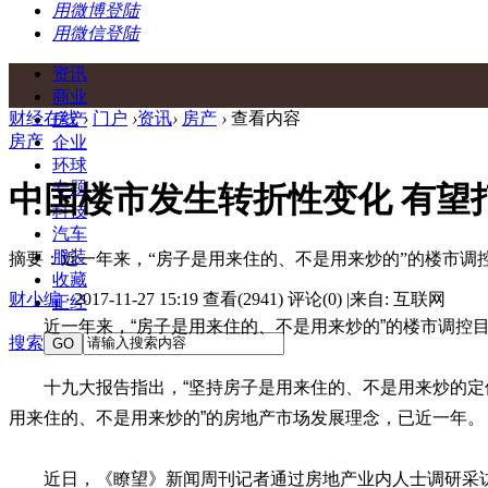
用微博登陆
用微信登陆
资讯
商业
财经在线
›
门户
›
资讯
›
房产
›
查看内容
房产
房产
企业
环球
专题
中国楼市发生转折性变化 有望
科技
汽车
服装
摘要：近一年来，“房子是用来住的、不是用来炒的”的楼市调
收藏
财小编
·
2017-11-27 15:19
查看(2941)
评论(0)
|
来自: 互联网
正经
近一年来，“房子是用来住的、不是用来炒的”的楼市调
搜索
GO
十九大报告指出，“坚持房子是用来住的、不是用来炒的定
用来住的、不是用来炒的”的房地产市场发展理念，已近一年。
近日，《瞭望》新闻周刊记者通过房地产业内人士调研采