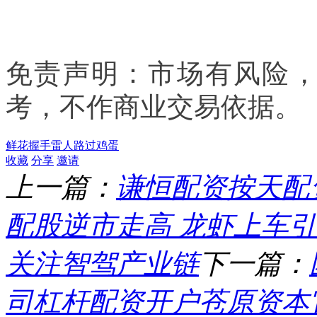
免责声明：市场有风险
考，不作
商业交易
依据。
鲜花
握手
雷人
路过
鸡蛋
收藏
分享
邀请
上一篇：
谦恒配资按天配
配股逆市走高 龙虾上车
关注智驾产业链
下一篇：
司杠杆配资开户苍原资本