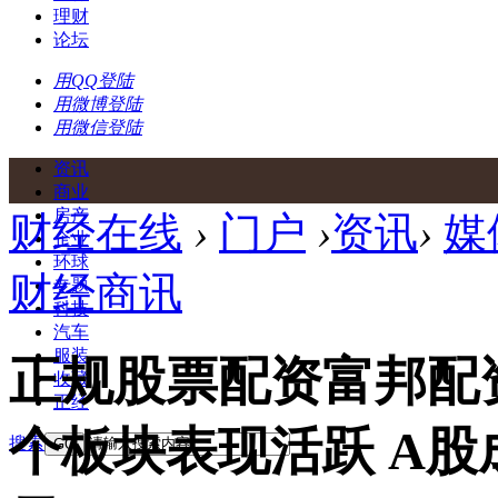
理财
论坛
用QQ登陆
用微博登陆
用微信登陆
资讯
商业
房产
财经在线
›
门户
›
资讯
›
媒
企业
环球
财经商讯
专题
科技
汽车
服装
正规股票配资富邦配
收藏
正经
个板块表现活跃 A股
搜索
GO