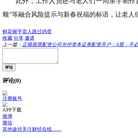
此外，工作人员还与老人们一同亲手制作
顺”等融合风险提示与新春祝福的标语，让老人
鲜花
握手
雷人
路过
鸡蛋
收藏
分享
邀请
上一篇：
正规股票配资公司光控资本证券配资开户：A股：不
评论
评论(0)
注册账号
APP下载
微博
微信
其他途径关注财经在线……