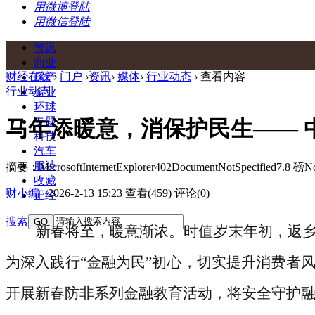
用微博登陆
用微信登陆
资讯
商业
财经在线
›
门户
›
资讯
›
媒体
›
行业动态
›
查看内容
房产
行业动态
企业
环球
专题
马年添暖意，消保护民生—— 
科技
汽车
服装
摘要：MicrosoftInternetExplorer402DocumentNotSpecified7.8 磅Nor
收藏
财小编
·
2026-2-13 15:23
查看(459)
评论(0)
正经
搜索
GO
新春将至，暖意渐浓。时值岁末年初，返
为深入践行
“金融为民”初心，切实提升消费者
开展新春防非系列金融教育活动，将安全守护