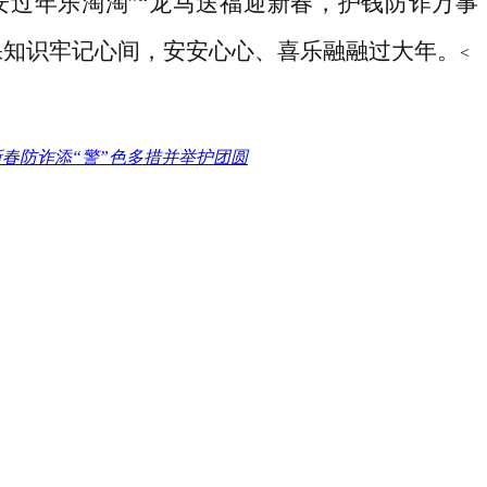
安过年乐淘淘”“龙马送福迎新春，护钱防诈万事
保知识牢记心间，安安心心、喜乐融融过大年。
<
春防诈添“警”色多措并举护团圆