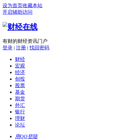
设为首页
收藏本站
开启辅助访问
有财的财经资讯门户
登录
|
注册
|
找回密码
财经
宏观
经济
创投
股票
基金
期货
外汇
银行
理财
论坛
用QQ登陆