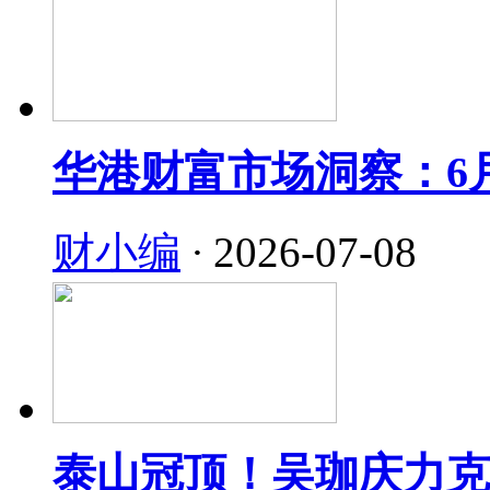
华港财富市场洞察：6
财小编
·
2026-07-08
泰山冠顶！吴珈庆力克