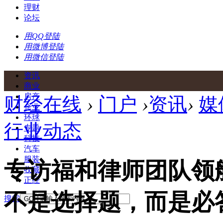
理财
论坛
用QQ登陆
用微博登陆
用微信登陆
资讯
商业
房产
财经在线
›
门户
›
资讯
›
媒
企业
环球
行业动态
专题
科技
汽车
服装
专访福和律师团队领
收藏
正经
不是选择题，而是必
搜索
GO