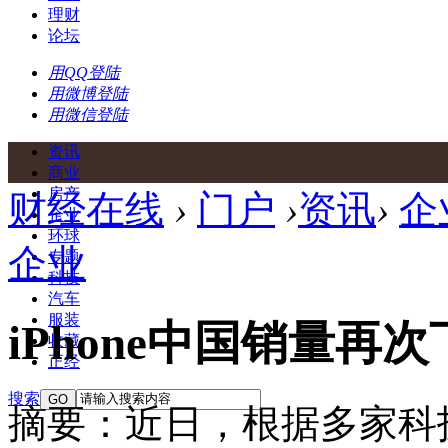
理财
论坛
用QQ登陆
用微博登陆
用微信登陆
资讯
商业
房产
财经在线
›
门户
›
资讯
›
企
企业
环球
企业
专题
科技
汽车
服装
iPhone中国销量
收藏
正经
搜索
GO
摘要：近日，根据多家科