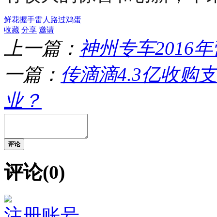
鲜花
握手
雷人
路过
鸡蛋
收藏
分享
邀请
上一篇：
神州专车2016年
一篇：
传滴滴4.3亿收
业？
评论
评论(0)
注册账号