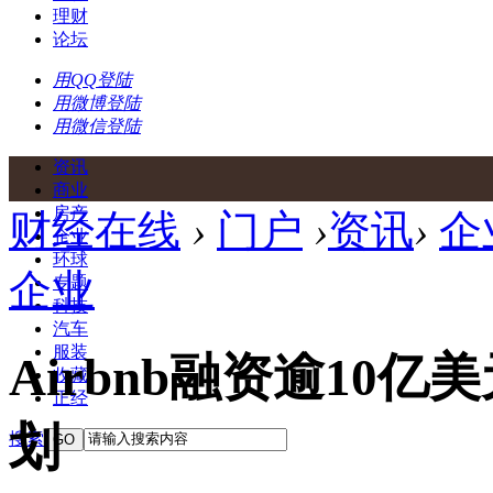
理财
论坛
用QQ登陆
用微博登陆
用微信登陆
资讯
商业
房产
财经在线
›
门户
›
资讯
›
企
企业
环球
企业
专题
科技
汽车
服装
Airbnb融资逾10亿
收藏
正经
划
搜索
GO