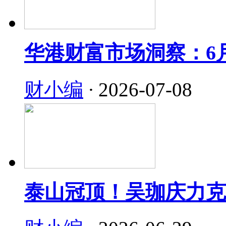
华港财富市场洞察：6
财小编
·
2026-07-08
泰山冠顶！吴珈庆力克