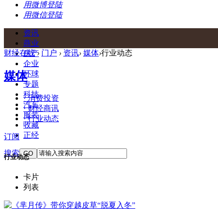
用微博登陆
用微信登陆
资讯
商业
财经在线
›
门户
›
资讯
›
媒体
›
行业动态
房产
企业
媒体
环球
专题
科技
· 消费投资
汽车
· 财经商讯
服装
· 行业动态
收藏
正经
订阅
搜索
GO
行业动态
卡片
列表