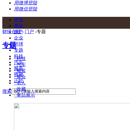
用微博登陆
用微信登陆
资讯
商业
财经在线
›
门户
›
专题
房产
企业
专题
环球
专题
科技
· 科技
汽车
· 汽车
服装
· 服装
收藏
· 展会
正经
· 名人
· 收藏
搜索
GO
· 奢品展示