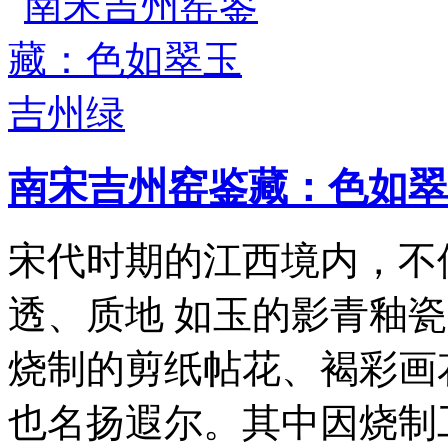
南宋吉州窑鉴藏：色如翠
宋代时期的江西境内，不
透、质地 如玉的影青釉
烧制的剪纸帖花、褐彩画
也名扬遐尔。其中因烧制工